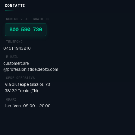
CONTATTI
NUMERO VERDE GRATUITO
800 590 730
TELEFONO
0461 1943210
E-MAIL
customercare
@professionistideldebito.com
SEDE OPERATIVA
Via Giuseppe Grazioli, 73
38122 Trento (TN)
ORARI
Lun–Ven · 09:00 – 20:00