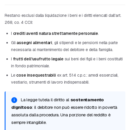
Restano esclusi dalla liquidazione i beni e i diritti elencati dall'art.
268, co. 4 CCII:
I
crediti aventi natura strettamente personale
.
Gli
assegni alimentari
, gli stipendi e le pensioni nella parte
necessaria al mantenimento del debitore e della famiglia.
I
frutti dell'usufrutto legale
sui beni dei figli e i beni costituiti
in fondo patrimoniale.
Le
cose insequestrabili
ex art. 514 c.p.c.: arredi essenziali,
vestiario, strumenti di lavoro indispensabili.
La legge tutela il diritto al
sostentamento
dignitoso
: il debitore non può essere ridotto in povertà
assoluta dalla procedura. Una porzione del reddito è
sempre intangibile.