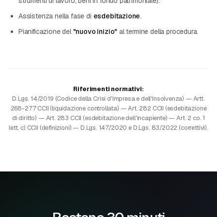
strumenti di lavoro, beni in fondo patrimoniale).
Assistenza nella fase di
esdebitazione
.
Pianificazione del
"nuovo inizio"
al termine della procedura.
Riferimenti normativi:
D.Lgs. 14/2019 (Codice della Crisi d'Impresa e dell'Insolvenza) — Artt.
268-277 CCII (liquidazione controllata) — Art. 282 CCII (esdebitazione
di diritto) — Art. 283 CCII (esdebitazione dell'incapiente) — Art. 2 co. 1
lett. c) CCII (definizioni) — D.Lgs. 147/2020 e D.Lgs. 83/2022 (correttivi).