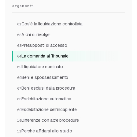
argomenti
Cos'è la liquidazione controllata
01
A chi si rivolge
02
Presupposti di accesso
03
La domanda al Tribunale
04
Il liquidatore nominato
05
Beni e spossessamento
06
Beni esclusi dalla procedura
07
Esdebitazione automatica
08
Esdebitazione dell'incapiente
09
Differenze con altre procedure
10
Perché affidarsi allo studio
11