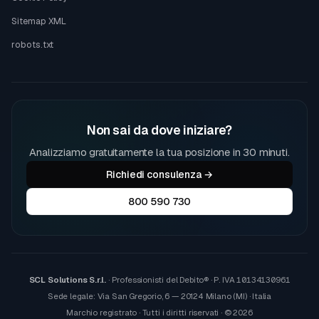
Sitemap XML
robots.txt
Non sai da dove iniziare?
Analizziamo gratuitamente la tua posizione in 30 minuti.
Richiedi consulenza →
800 590 730
SCL Solutions S.r.l.
· Professionisti del Debito® · P. IVA
10134130961
Sede legale: Via San Gregorio, 6 — 20124 Milano (MI) · Italia
Marchio registrato · Tutti i diritti riservati · © 2026